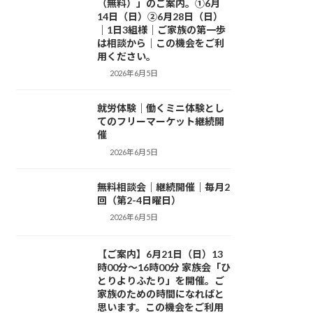
（無料）」のご案内。①6月
14日（日）②6月28日（日）
｜1日3組様｜ご家族の第一歩
は相談から｜この機会をご利
用ください。
2026年6月5日
就労体験｜働くミニ体験とし
活動日記
てのフリーマーケット継続開
催
2026年6月5日
無料相談会｜継続開催｜毎月2
活動日記
回（第2-4日曜日）
2026年6月5日
【ご案内】6月21日（日）13
お知らせ
時00分～16時00分 家族会「ひ
とりよりふたり」を開催。ご
家族のための時間になればと
思います。この機会をご利用