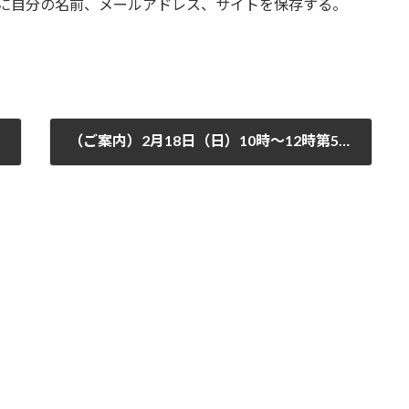
に自分の名前、メールアドレス、サイトを保存する。
（ご案内）2月18日（日）10時～12時第5回家族会「ひとりよりふたり」を開催させて頂きます。（午後：個別相談）ご家族のための時間になればと思います。この機会をご利用下さい。（大阪市ボランティア活動振興基金にて開催）（詳細：ポスター参照下さい）
2024年2月6日