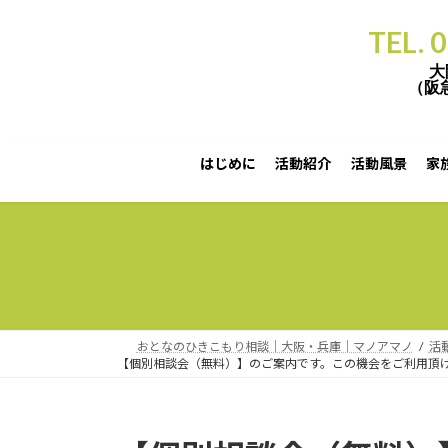
TEL. 
大
（阪
はじめに
活動紹介
活動風景
家
【個別相談会（無料）】のご案内です。この機会をご利用頂ければ幸いです。 （実施日）２月11日（
おとなのひきこもり相談｜大阪・兵庫｜マノアマノ
活
【個別相談会（無料）】のご案内です。この機会をご利用頂け