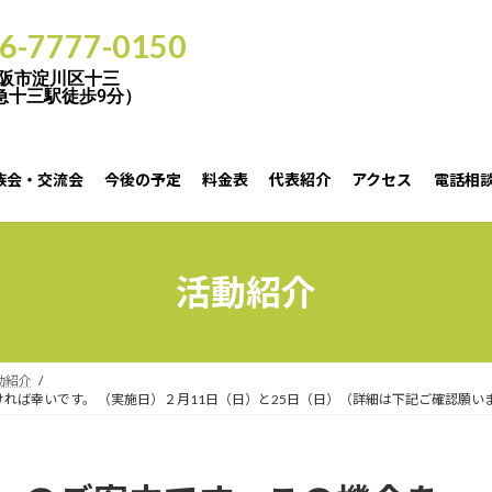
06-7777-0150
阪市淀川区十三
急十三駅徒歩9分）
族会・交流会
今後の予定
料金表
代表紹介
アクセス
電話相談
日）と25日（日）（詳細は下記ご確認願います）（1日３組様です。ご予約をお願い致します） -
活動紹介
動紹介
れば幸いです。 （実施日）２月11日（日）と25日（日）（詳細は下記ご確認願い