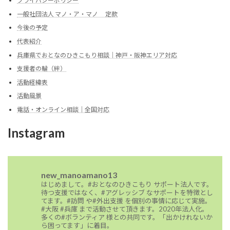
プライバシーポリシー
一般社団法人 マノ・ア・マノ 定款
今後の予定
代表紹介
兵庫県でおとなのひきこもり相談｜神戸・阪神エリア対応
支援者の輪（絆）
活動経緯表
活動風景
電話・オンライン相談｜全国対応
Instagram
new_manoamano13
はじめまして。#おとなのひきこもり サポート法人です。
待つ支援ではなく、#アグレッシブ なサポートを特徴とし
てます。#訪問 や#外出支援 を個別の事情に応じて実施。
#大阪 #兵庫 まで活動させて頂きます。2020年法人化。
多くの#ボランティア 様との共同です。「出かけれないか
ら困ってます」に着目。