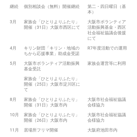
継続
個別相談会（無料）開催継続
第二・四日曜日（基
本）
3月
家族会「ひとりよりふたり」
大阪市ボランティア
開催（31日）大阪市西区にて
活動振興基金・西区
社会福祉協議会後援
にて
4月
キリン財団「キリン・地域の
R7年度活動での運用
ちから応援事業」助成金受諾
5月
大阪市ボランティア活動振興
家族会運営等に利用
基金受託
家族会「ひとりよりふたり」
開催（25日）大阪市淀川区に
て
8月
家族会「ひとりよりふたり」
大阪市社会福祉協議
開催（31日）大阪市内
会様協力
10月
家族会「ひとりよりふたり」
大阪市社会福祉協議
開催（26日）大阪市内
会様協力
11月
居場所フリマ開催
大阪府池田市内