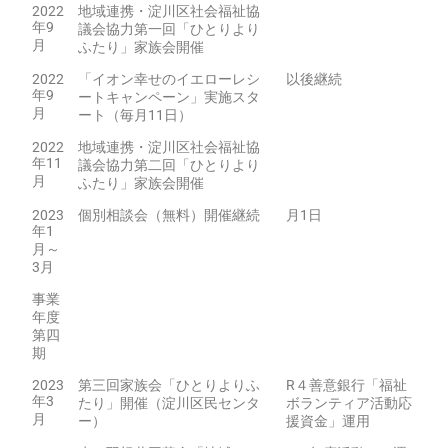
2022
地域連携・淀川区社会福祉協
年9
議会協力第一回「ひとりより
月
ふたり」家族会開催
2022
「イオン幸せのイエローレシ
以後継続
年9
ートキャンペーン」実施スタ
月
ート（毎月11日）
2022
地域連携・淀川区社会福祉協
年11
議会協力第二回「ひとりより
月
ふたり」家族会開催
2023
個別相談会（無料）開催継続
月1日
年1
月～
3月
事業
年度
第四
期
2023
第三回家族会「ひとりよりふ
R４善意銀行「福祉
年3
たり」開催（淀川区民センタ
ボランティア活動応
月
ー）
援資金」運用