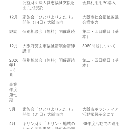
公益財団法人愛恵福祉支援財
会員利用用PC購入
団 助成受託
12月
家族会「ひとりよりふたり」
大阪市社会福祉協議
開催（14日）大阪市内
会様協力
継続
個別相談会（無料）開催継続
第二・四日曜日（基
本）
12月
大阪府箕面市福祉講演会講師
8050問題について
講演
2026
個別相談会（無料）開催継続
第二・四日曜日（基
年1
本）
－3
月
事業
年度
第七
期
3月
家族会「ひとりよりふたり」
大阪市ボランティア
開催（31日）大阪市内
活動振興基金にて
4月
キリン財団「キリン・地域の
R8年度活動での運用
ちから応援事業」助成金受諾