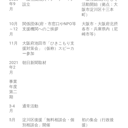
年9
設立
活動開始（拠点：大
月
阪市淀川区十三本
町）
10月
関係団体(府・市窓口やNPO等
大阪市・大阪府北摂
～12
支援機関へのご挨拶
各市・兵庫県内（尼
月
崎市等）
11月
大阪府池田市「ひきこもり支
援対策会」（仮称）スピーカ
ー参加
2021
朝日新聞取材
年2
月
事業
年度
第二
期
3-4
通常活動
月
5月
淀川区後援「無料相談会・個
初の集会（行政後
別相談会」開催
援）