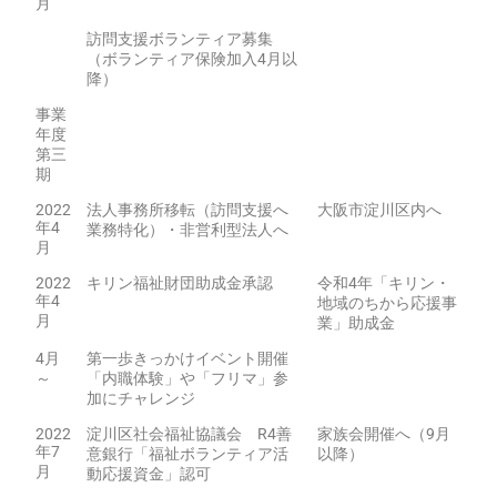
月
訪問支援ボランティア募集
（ボランティア保険加入4月以
降）
事業
年度
第三
期
2022
法人事務所移転（訪問支援へ
大阪市淀川区内へ
年4
業務特化）・非営利型法人へ
月
2022
キリン福祉財団助成金承認
令和4年「キリン・
年4
地域のちから応援事
月
業」助成金
4月
第一歩きっかけイベント開催
～
「内職体験」や「フリマ」参
加にチャレンジ
2022
淀川区社会福祉協議会 R4善
家族会開催へ（9月
年7
意銀行「福祉ボランティア活
以降）
月
動応援資金」認可