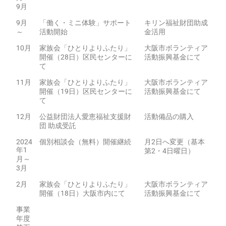
9月
9月
「働く・ミニ体験」サポート
キリン福祉財団助成
～
活動開始
金活用
10月
家族会「ひとりよりふたり」
大阪市ボランティア
開催（28日）区民センターに
活動振興基金にて
て
11月
家族会「ひとりよりふたり」
大阪市ボランティア
開催（19日）区民センターに
活動振興基金にて
て
12月
公益財団法人愛恵福祉支援財
活動備品の購入
団 助成受託
2024
個別相談会（無料）開催継続
月2日へ変更（基本
年1
第2・4日曜日）
月～
3月
2月
家族会「ひとりよりふたり」
大阪市ボランティア
開催（18日）大阪市内にて
活動振興基金にて
事業
年度