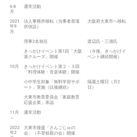
6-8
通常活動
月
2021
法人事務所移転（当事者居場
大阪府大東市へ移転
年9
所併設）
月
理事2名就任
渡辺氏・三浦氏
きっかけイベント第1回「大阪
（今後、きっかけイ
港クルーズ」開催
ベント継続開催）
10月
きっかけイベント第２・３回
「料理体験・音楽体験」開催
小中学生対象「無料学習サポ
隔週土曜日（月2
ート」実施（以後継続）
日）
大東市教育委員会「家庭教育
応援企業」承認
11月
通常活動
～
2022
大東市後援「さんごじゅの
年2
会」（不登校親の会）開催