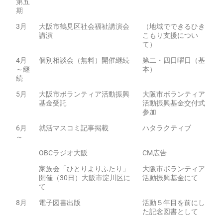
第五
期
3月
大阪市鶴見区社会福祉講演会
（地域でできるひき
講演
こもり支援につい
て）
4月
個別相談会（無料）開催継続
第二・四日曜日（基
～継
本）
続
5月
大阪市ボランティア活動振興
大阪市ボランティア
基金受託
活動振興基金交付式
参加
6月
就活マスコミ記事掲載
ハタラクティブ
～
OBCラジオ大阪
CM広告
家族会「ひとりよりふたり」
大阪市ボランティア
開催（30日）大阪市淀川区に
活動振興基金にて
て
8月
電子図書出版
活動５年目を前にし
た記念図書として