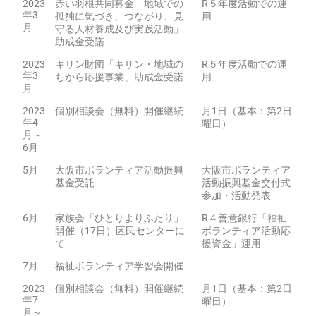
2023
赤い羽根共同募金「地域での
R５年度活動での運
年3
孤独に気づき、つながり、見
用
月
守る人材養成及び実践活動」
助成金受諾
2023
キリン財団「キリン・地域の
R５年度活動での運
年3
ちから応援事業」助成金受諾
用
月
2023
個別相談会（無料）開催継続
月1日（基本：第2日
年4
曜日）
月～
6月
5月
大阪市ボランティア活動振興
大阪市ボランティア
基金受託
活動振興基金交付式
参加・活動発表
6月
家族会「ひとりよりふたり」
R４善意銀行「福祉
開催（17日）区民センターに
ボランティア活動応
て
援資金」運用
7月
福祉ボランティア学習会開催
2023
個別相談会（無料）開催継続
月1日（基本：第2日
年7
曜日）
月～