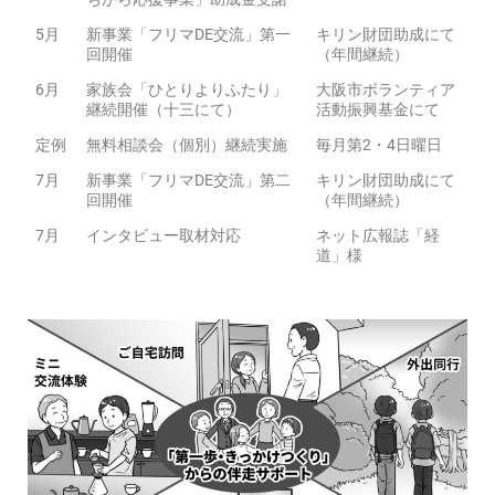
5月
新事業「フリマDE交流」第一
キリン財団助成にて
回開催
（年間継続）
6月
家族会「ひとりよりふたり」
大阪市ボランティア
継続開催（十三にて）
活動振興基金にて
定例
無料相談会（個別）継続実施
毎月第2・4日曜日
7月
新事業「フリマDE交流」第二
キリン財団助成にて
回開催
（年間継続）
7月
インタビュー取材対応
ネット広報誌「経
道」様