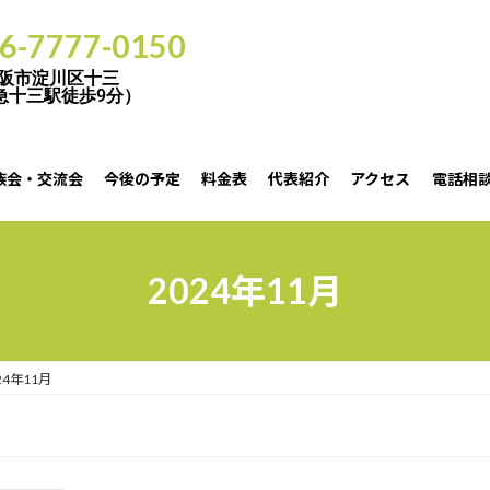
06-7777-0150
阪市淀川区十三
急十三駅徒歩9分）
族会・交流会
今後の予定
料金表
代表紹介
アクセス
電話相談
2月8日（日）と22日（日）（詳細は次をご確認願います）（1日３組様です。ご予約をお願い致しま
2024年11月
24年11月