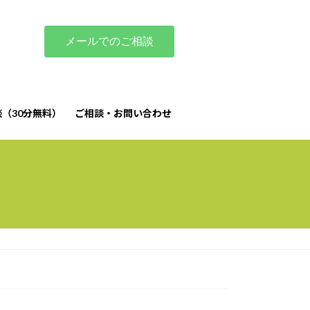
メールでのご相談
（30分無料）
ご相談・お問い合わせ
す） - おとなのひきこもり支援｜家族相談｜マノアマノ