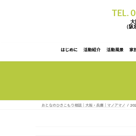
TEL. 
大
（阪
はじめに
活動紹介
活動風景
家
【12月度・個別相談会（無料）】のご案内です。この機会をご利用頂ければ幸いです。 （実施日）1
おとなのひきこもり相談｜大阪・兵庫｜マノアマノ
20