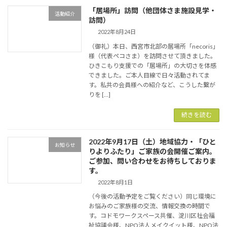
「居場所」訪問（他団体さま施設見学・
活動紹介
訪問）
2022年8月24日
（御礼）本日、西宮市北部の居場所「necoris」
様（代表ペコさま）を訪問させて頂きました。
ひきこもり支援での「居場所」の大切さを体感
できました。ご本人目線で日々活動されてま
す。私共の会員様への紹介など、こうした繋が
りを […]
続きを読む
2022年9月17日（土）地域協力・「ひと
お知らせ
りよりふたり」ご家族の会開催ご案内。
ご参加、問い合わせをお待ちしておりま
す。
2022年8月1日
（今後の活動予定をご覧ください）同じ環境に
お悩みのご家族様の交流、情報交換の時間で
す。コドモワークスペース共催、淀川区社会福
祉協議会様、NPO法人メイクイット様、NPO法