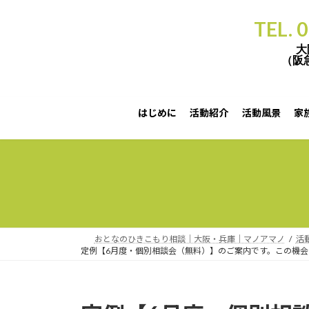
TEL. 
大
（阪
はじめに
活動紹介
活動風景
家
定例【6月度・個別相談会（無料）】のご案内です。この機会をご利用頂ければ幸いです。 （実施日）
おとなのひきこもり相談｜大阪・兵庫｜マノアマノ
活
定例【6月度・個別相談会（無料）】のご案内です。この機会