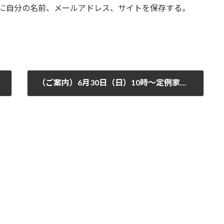
に自分の名前、メールアドレス、サイトを保存する。
（ご案内）6月30日（日）10時～定例家族会「ひとりよりふたり」を開催させて頂きます。ご家族のための時間になればと思います。この機会をご利用下さい。（場所：大阪市淀川区）（令和６年度大阪市ボランティア活動振興基金にて開催）
2024年6月14日