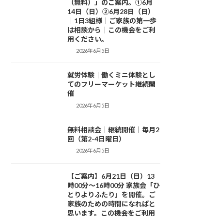
（無料）」のご案内。①6月
14日（日）②6月28日（日）
｜1日3組様｜ご家族の第一歩
は相談から｜この機会をご利
用ください。
2026年6月5日
就労体験｜働くミニ体験とし
活動日記
てのフリーマーケット継続開
催
2026年6月5日
無料相談会｜継続開催｜毎月2
活動日記
回（第2-4日曜日）
2026年6月5日
【ご案内】6月21日（日）13
お知らせ
時00分～16時00分 家族会「ひ
とりよりふたり」を開催。ご
家族のための時間になればと
思います。この機会をご利用