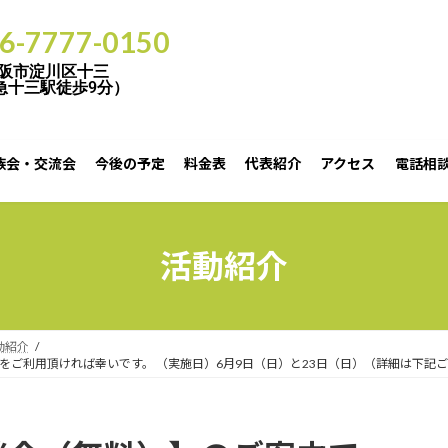
06-7777-0150
阪市淀川区十三
急十三駅徒歩9分）
族会・交流会
今後の予定
料金表
代表紹介
アクセス
電話相談
6月9日（日）と23日（日）（詳細は下記ご確認願います）（1日３組様です。ご予約をお願い致しま
活動紹介
動紹介
をご利用頂ければ幸いです。 （実施日）6月9日（日）と23日（日）（詳細は下記