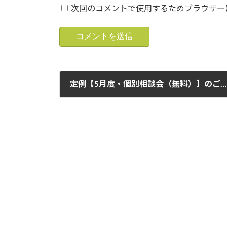
次回のコメントで使用するためブラウザー
定例【5月度・個別相談会（無料）】のご案内です。この機会をご利用頂ければ幸いです。 （実施日）5月12日（日）と26日（日）（詳細は下記ご確認願います）（1日３組様です。ご予約をお願い致します）
2024年5月4日