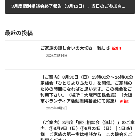
3月度個別相談会終了報告（3月12日）。当日のご参加有難うございました。長期視点も視野に、いずれもタイミングを考えてご一緒できればと思います。✽次回：4月９日（日）です✽
2023年3月13日
最近の投稿
ご家族の話し合いの大切さ｜難しさ
新着!!
活動日記
2026年8月4日
【ご案内】8月30日（日）13時00分～16時00分
お知らせ
家族会「ひとりよりふたり」を開催。ご家族の
ための時間になればと思います。この機会をご
利用下さい。（場所：大阪市国民会館）（大阪
市ボランティア活動振興基金にて実施）
新着!!
2026年8月2日
（ご案内）8月度「個別相談会（無料）」のご案
お知らせ
内。①8月9日（日）②8月23日（日）｜1日3組
様｜ご家族の第一歩は相談から｜この機会をご