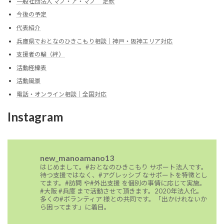
一般社団法人 マノ・ア・マノ 定款
今後の予定
代表紹介
兵庫県でおとなのひきこもり相談｜神戸・阪神エリア対応
支援者の輪（絆）
活動経緯表
活動風景
電話・オンライン相談｜全国対応
Instagram
new_manoamano13
はじめまして。#おとなのひきこもり サポート法人です。
待つ支援ではなく、#アグレッシブ なサポートを特徴とし
てます。#訪問 や#外出支援 を個別の事情に応じて実施。
#大阪 #兵庫 まで活動させて頂きます。2020年法人化。
多くの#ボランティア 様との共同です。「出かけれないか
ら困ってます」に着目。